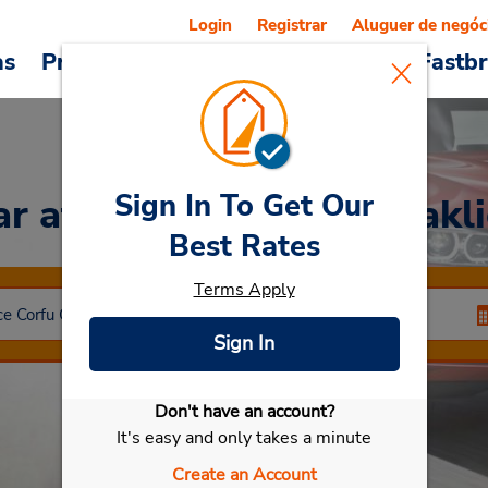
Login
Registrar
Aluguer de negóc
as
Promoções
Veículos e serviços
Fastb
Sign In To Get Our
ar
at Aeroporto de Herakl
Best Rates
Terms Apply
Sign In
Don't have an account?
Selecionar meu carro
It's easy and only takes a minute
Create an Account