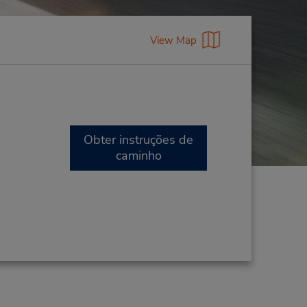
View Map
Obter instruções de
caminho