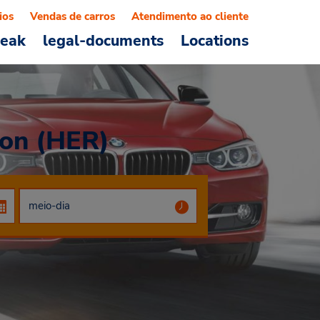
ios
Vendas de carros
Atendimento ao cliente
reak
legal-documents
Locations
ion (HER)