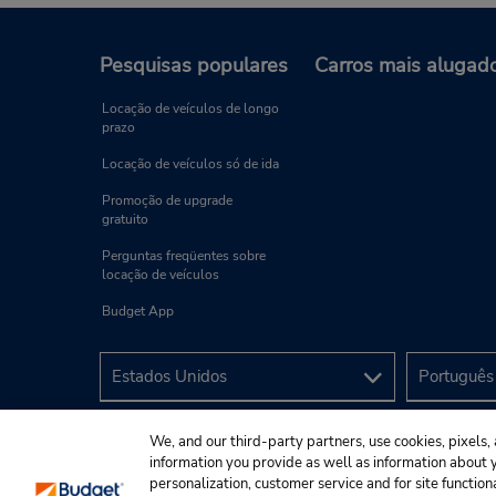
Pesquisas populares
Carros mais alugad
Locação de veículos de longo
prazo
Locação de veículos só de ida
Promoção de upgrade
gratuito
Perguntas freqüentes sobre
locação de veículos
Budget App
We, and our third-party partners, use cookies, pixels, 
information you provide as well as information about yo
personalization, customer service and for site function