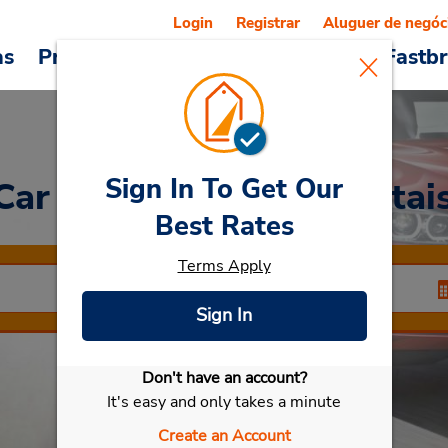
Login
Registrar
Aluguer de negóc
as
Promoções
Veículos e serviços
Fastb
Sign In To Get Our
 Car
at Aeroporto de Kutai
Best Rates
Terms Apply
Sign In
Don't have an account?
Selecionar meu carro
It's easy and only takes a minute
Create an Account