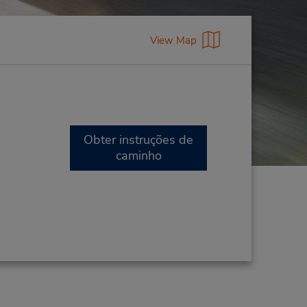
View Map
Obter instruções de
caminho