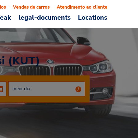
ios
Vendas de carros
Atendimento ao cliente
reak
legal-documents
Locations
si (KUT)