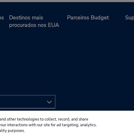
os
Destinos mais
Parceiros Budget
Sup
procurados nos EUA
and other technologies to collect, record, and share
ur interactions with our site for ad targeting, analytics,
ality purposes.