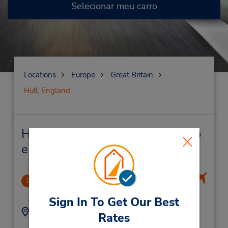
Selecionar meu carro
Locations
Europe
Great Britain
Hull, England
Hull, England Locação de veículo
e lojas próximas
Leeds Bradford Airport
1
77.91 milhas de distância
Sign In To Get Our Best
Endereço:
Telefone:
Rates
(44) 03305510934
Car Rental Centre,