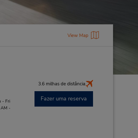
View Map
3.6 milhas de distância
Fazer uma reserva
- Fri
0 AM -