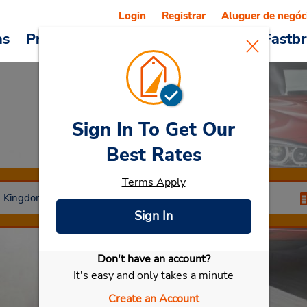
Login
Registrar
Aluguer de negóc
as
Promoções
Veículos e serviços
Fastb
Sign In To Get Our
Car Rental
Horley
Best Rates
Terms Apply
Sign In
Don't have an account?
Selecionar meu carro
It's easy and only takes a minute
Create an Account