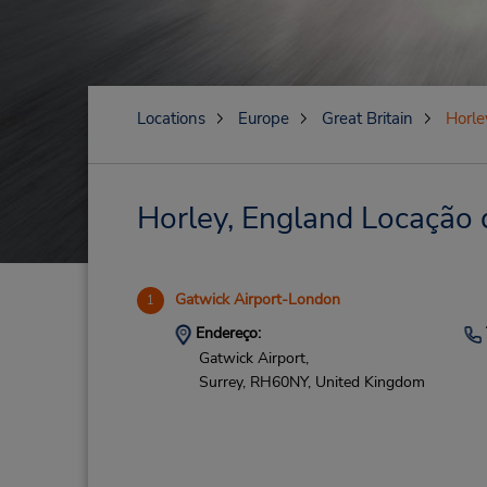
Locations
Europe
Great Britain
Horle
Horley, England Locação d
Gatwick Airport-London
1
Endereço:
Gatwick Airport,
Surrey,
RH60NY,
United Kingdom