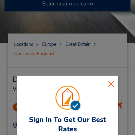
Selecionar meu carro
Locations
Europe
Great Britain
Doncaster, England
Doncaster, England Locação de
veículo e lojas próximas
Leeds Bradford Airport
1
46.13 milhas de distância
Sign In To Get Our Best
Endereço:
Telefone:
Rates
(44) 03305510934
Car Rental Centre,