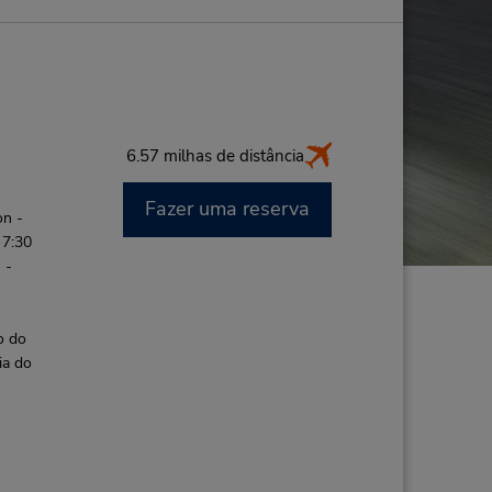
6.57 milhas de distância
Fazer uma reserva
on -
 7:30
 -
o do
ia do