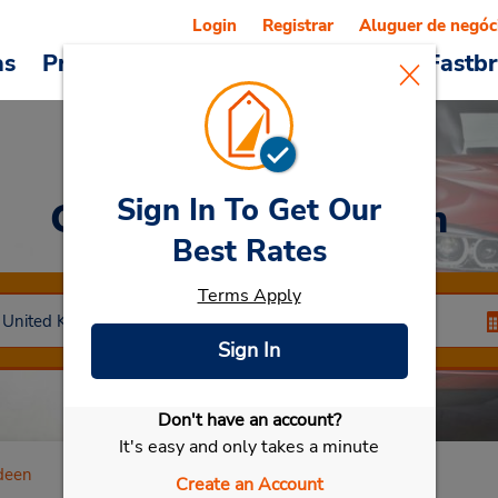
Login
Registrar
Aluguer de negóc
as
Promoções
Veículos e serviços
Fastb
Sign In To Get Our
Car Rental
Aberdeen
Best Rates
Terms Apply
Sign In
Don't have an account?
Selecionar meu carro
It's easy and only takes a minute
deen
Create an Account