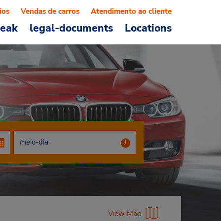
ios
Vendas de carros
Atendimento ao cliente
reak
legal-documents
Locations
View Map