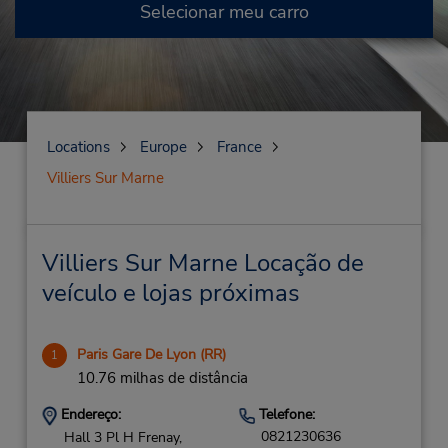
Selecionar meu carro
Locations
Europe
France
Villiers Sur Marne
Villiers Sur Marne Locação de
veículo e lojas próximas
Paris Gare De Lyon (RR)
1
10.76 milhas de distância
Endereço:
Telefone:
0821230636
Hall 3 Pl H Frenay,