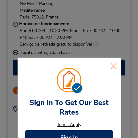
Niv Min 1 Parking
Mediterranee,
Paris,
75012,
France
Horário de funcionamento:
Sun 8:00 AM - 10:30 PM; Mon - Fri 7:00 AM - 10:00
PM; Sat 7:00 AM - 7:00 PM
Serviço de retirada gratuito disponível
Local de entrega das chaves
Fazer uma reserva
Paris Montparnasse Railway Stn
2
13.13 milhas de distância
Sign In To Get Our Best
Endereço:
Telefone:
Rates
Gare Montparnasse
0821230419
Hall 2,
Terms Apply
Retour Parking Effia
Pasteur,
Sign In