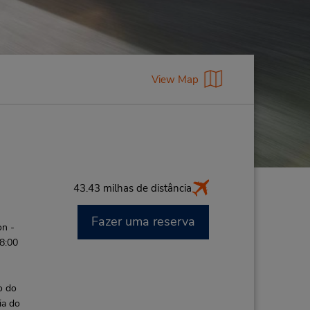
View Map
43.43 milhas de distância
Fazer uma reserva
on -
 8:00
o do
ia do