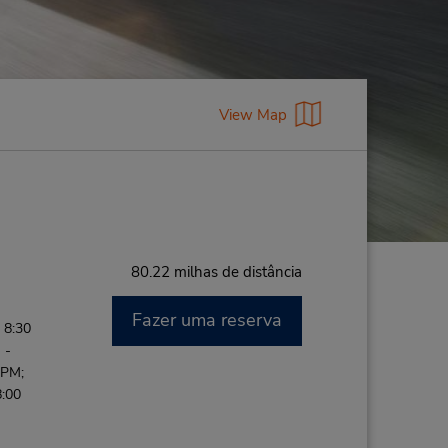
View Map
80.22 milhas de distância
Fazer uma reserva
 8:30
 -
 PM;
8:00