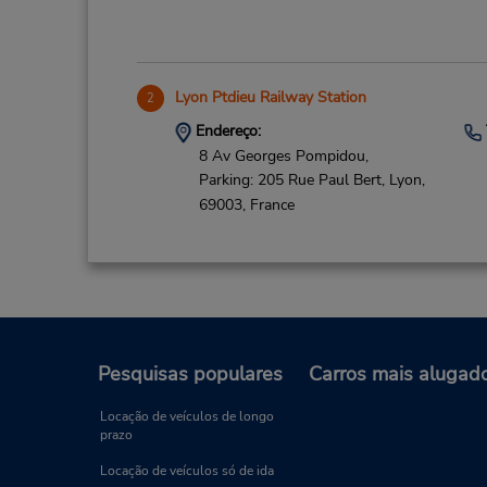
Lyon Ptdieu Railway Station
2
Endereço:
8 Av Georges Pompidou,
Parking: 205 Rue Paul Bert,
Lyon,
69003,
France
Lyon-St Exupery Airport
3
Endereço:
Pesquisas populares
Carros mais alugad
Saint Exupéry,
(Pick up Shuttle Terminal 1),
Locação de veículos de longo
prazo
COLOMBIER SAUGNIEU,
69125,
France
Locação de veículos só de ida