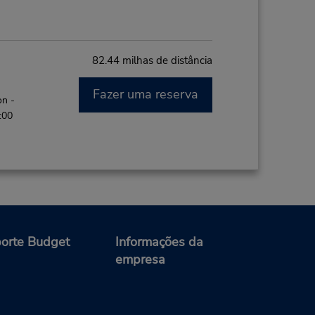
82.44 milhas de distância
Fazer uma reserva
on -
:00
92.13 milhas de distância
orte Budget
Informações da
Fazer uma reserva
on -
empresa
 8:00