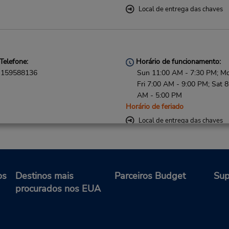
Local de entrega das chaves
Telefone:
Horário de funcionamento:
159588136
Sun 11:00 AM - 7:30 PM; M
Fri 7:00 AM - 9:00 PM; Sat 8
AM - 5:00 PM
Horário de feriado
Local de entrega das chaves
Telefone:
Horário de funcionamento:
os
Destinos mais
Parceiros Budget
Sup
159588138
Sun 8:00 AM - 12:00 AM; M
procurados nos EUA
Fri 7:00 AM - 12:00 AM; Sat
AM - 12:00 AM
Horário de feriado