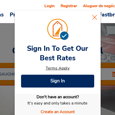
Login
Registrar
Aluguer de negóc
as
Promoções
Veículos e serviços
Fastb
Sign In To Get Our
Car Rental
St Marcel
Best Rates
Terms Apply
Sign In
Don't have an account?
Selecionar meu carro
It's easy and only takes a minute
Create an Account