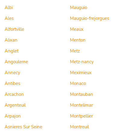
Albi
Mauguio
Ales
Mauguio-frejorgues
Alfortville
Meaux
Alixan
Menton
Anglet
Metz
Angouleme
Metz-nancy
Annecy
Meximieux
Antibes
Monaco
Arcachon
Montauban
Argenteuil
Montelimar
Arpajon
Montpellier
Asnieres Sur Seine
Montreuil