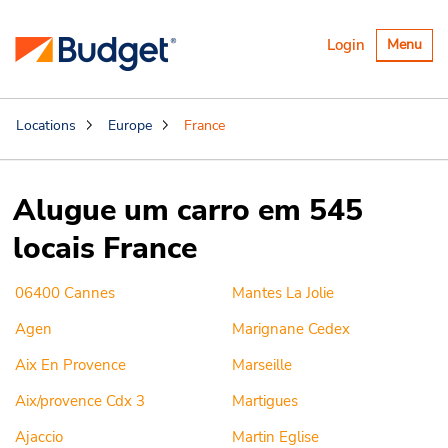
Alternar
Login
Menu
navegaçã
Locations
Europe
France
Alugue um carro em 545
locais France
06400 Cannes
Mantes La Jolie
Agen
Marignane Cedex
Aix En Provence
Marseille
Aix/provence Cdx 3
Martigues
Ajaccio
Martin Eglise