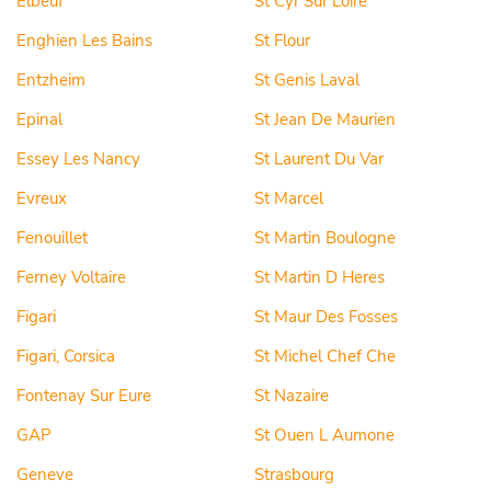
Elbeuf
St Cyr Sur Loire
Enghien Les Bains
St Flour
Entzheim
St Genis Laval
Epinal
St Jean De Maurien
Essey Les Nancy
St Laurent Du Var
Evreux
St Marcel
Fenouillet
St Martin Boulogne
Ferney Voltaire
St Martin D Heres
Figari
St Maur Des Fosses
Figari, Corsica
St Michel Chef Che
Fontenay Sur Eure
St Nazaire
GAP
St Ouen L Aumone
Geneve
Strasbourg