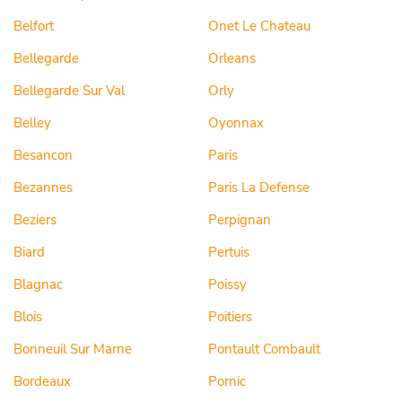
Belfort
Onet Le Chateau
Bellegarde
Orleans
Bellegarde Sur Val
Orly
Belley
Oyonnax
Besancon
Paris
Bezannes
Paris La Defense
Beziers
Perpignan
Biard
Pertuis
Blagnac
Poissy
Blois
Poitiers
Bonneuil Sur Marne
Pontault Combault
Bordeaux
Pornic