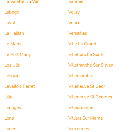
La Valette Du Var
Vannes
Labege
Velizy
Laval
Vence
Le Haillan
Versailles
Le Mans
Ville La Grand
Le Port Marly
Villefranche Sur S
Les Ulis
Villefranche Sur S (van)
Lesquin
Villemomble
Levallois Perret
Villeneuve St Geor
Lille
Villeneuve St Georges
Limoges
Villeurbanne
Lons
Villiers Sur Marne
Lorient
Vincennes