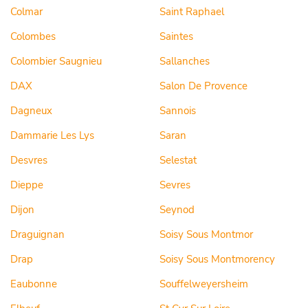
Colmar
Saint Raphael
Colombes
Saintes
Colombier Saugnieu
Sallanches
DAX
Salon De Provence
Dagneux
Sannois
Dammarie Les Lys
Saran
Desvres
Selestat
Dieppe
Sevres
Dijon
Seynod
Draguignan
Soisy Sous Montmor
Drap
Soisy Sous Montmorency
Eaubonne
Souffelweyersheim