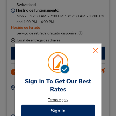
Switzerland
Horário de funcionamento:
Mon - Fri 7:30 AM - 7:00 PM; Sat 7:30 AM - 12:00 PM
and 1:00 PM - 4:00 PM
Horário de feriado
Serviço de retirada gratuito disponível
Local de entrega das chaves
Fazer uma reserva
Geneve Airport (French Side)
2
45.79 milhas de distância
Sign In To Get Our Best
Endereço:
Telefone:
Rates
(Côté Français) -
(33) 41 228076230
France,
Terms Apply
Route Douaniere P21,
Sign In
Geneve,
01210,
France