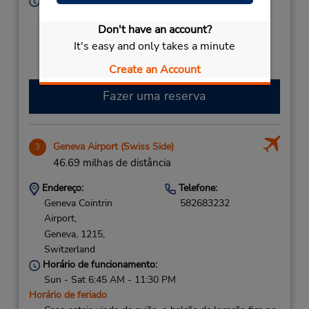
Horário de funcionamento:
Sun - Sat 8:00 AM - 10:00 PM
Don't have an account?
Caso esteja vindo de avião, o balcão de locação está
It's easy and only takes a minute
dentro do terminal, a uma curta distância do
estacionamento.
Create an Account
Fazer uma reserva
Geneva Airport (Swiss Side)
3
46.69 milhas de distância
Endereço:
Telefone:
Geneva Cointrin
582683232
Airport,
Geneva,
1215,
Switzerland
Horário de funcionamento:
Sun - Sat 6:45 AM - 11:30 PM
Horário de feriado