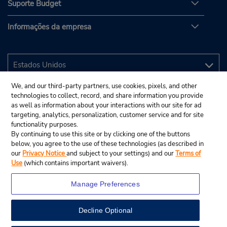
Suporte Budget
Informações da empresa
We, and our third-party partners, use cookies, pixels, and other
technologies to collect, record, and share information you provide
as well as information about your interactions with our site for ad
targeting, analytics, personalization, customer service and for site
functionality purposes.
By continuing to use this site or by clicking one of the buttons
below, you agree to the use of these technologies (as described in
our
Privacy Notice
and subject to your settings) and our
Terms of
Use
(which contains important waivers).
Manage Preferences
Decline Optional
© 2025 Budget Rent A Car System, Inc.