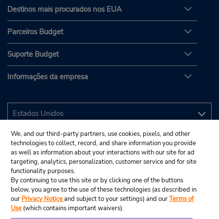
Destinos mais procurados nos EUA
Parceiros Budget
Suporte Budget
Informações da empresa
We, and our third-party partners, use cookies, pixels, and other
technologies to collect, record, and share information you provide
as well as information about your interactions with our site for ad
targeting, analytics, personalization, customer service and for site
functionality purposes.
By continuing to use this site or by clicking one of the buttons
below, you agree to the use of these technologies (as described in
our
Privacy Notice
and subject to your settings) and our
Terms of
Use
(which contains important waivers).