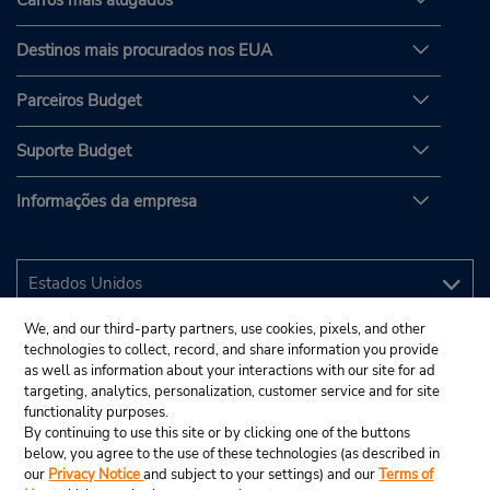
Carros mais alugados
Destinos mais procurados nos EUA
Parceiros Budget
Suporte Budget
Informações da empresa
We, and our third-party partners, use cookies, pixels, and other
technologies to collect, record, and share information you provide
as well as information about your interactions with our site for ad
targeting, analytics, personalization, customer service and for site
functionality purposes.
By continuing to use this site or by clicking one of the buttons
below, you agree to the use of these technologies (as described in
our
Privacy Notice
and subject to your settings) and our
Terms of