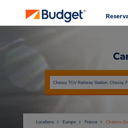
Reserv
Ca
Locations
Europe
France
Chalons E