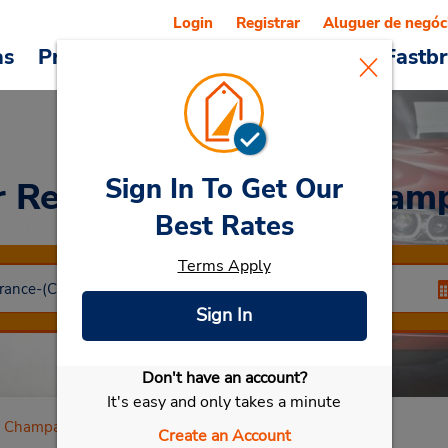
Login
Registrar
Aluguer de negóc
as
Promoções
Veículos e serviços
Fastb
Sign In To Get Our
r Rental
Chalons En Cham
Best Rates
Terms Apply
Sign In
Don't have an account?
Selecionar meu carro
It's easy and only takes a minute
n Champag
Create an Account