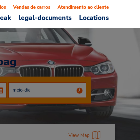
ios
Vendas de carros
Atendimento ao cliente
reak
legal-documents
Locations
pag
View Map