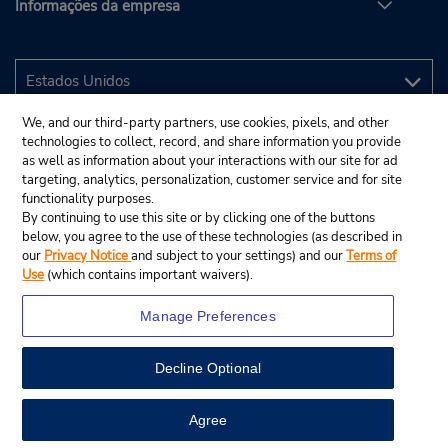
Informações da empresa
We, and our third-party partners, use cookies, pixels, and other
technologies to collect, record, and share information you provide
as well as information about your interactions with our site for ad
targeting, analytics, personalization, customer service and for site
functionality purposes.
By continuing to use this site or by clicking one of the buttons
below, you agree to the use of these technologies (as described in
our
Privacy Notice
and subject to your settings) and our
Terms of
Use
(which contains important waivers).
Manage Preferences
Decline Optional
© 2025 Budget Rent A Car System, Inc.
View Map
Agree