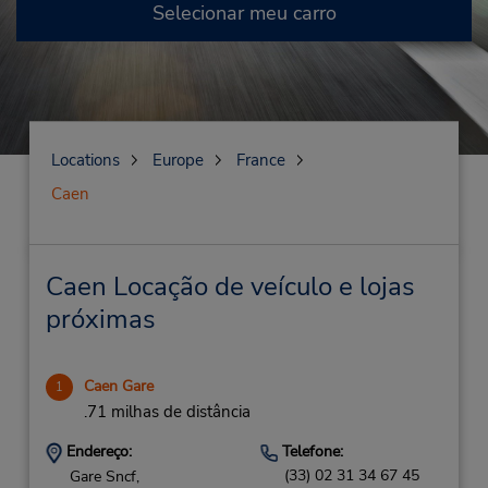
Selecionar meu carro
Locations
Europe
France
Caen
Caen Locação de veículo e lojas
próximas
Caen Gare
1
.71 milhas de distância
Endereço:
Telefone:
(33) 02 31 34 67 45
Gare Sncf,