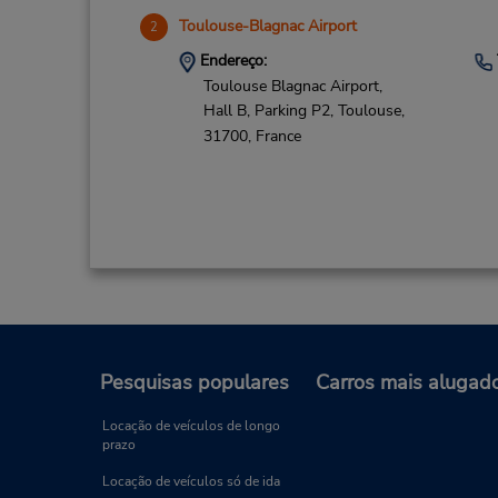
Toulouse-Blagnac Airport
2
Endereço:
Toulouse Blagnac Airport,
Hall B, Parking P2,
Toulouse,
31700,
France
Bordeaux Gare
3
Endereço:
Pesquisas populares
Carros mais alugad
Hall 3 Suivre Sortie Belcier,
127 Rue des Terres de Borde,
Locação de veículos de longo
prazo
Bordeaux,
33800,
France
Locação de veículos só de ida