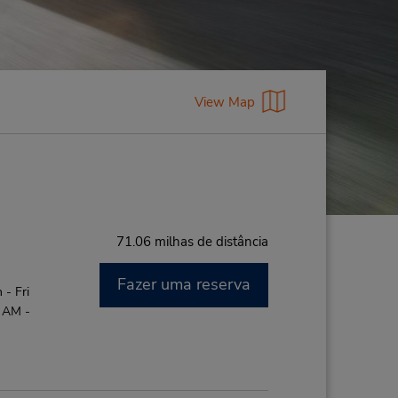
View Map
71.06 milhas de distância
Fazer uma reserva
- Fri
0 AM -