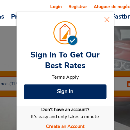
Login
Registrar
Aluguer de negóc
as
Promoções
Veículos e serviços
Fastb
Sign In To Get Our
Car Rental
BOE
Best Rates
Terms Apply
Sign In
Don't have an account?
Selecionar meu carro
It's easy and only takes a minute
Create an Account