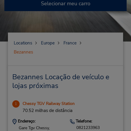
Selecionar meu carro
Locations
Europe
France
Bezannes
Bezannes Locação de veículo e
lojas próximas
Chessy TGV Railway Station
1
70.52 milhas de distância
Endereço:
Telefone:
0821233963
Gare Tgv Chessy,