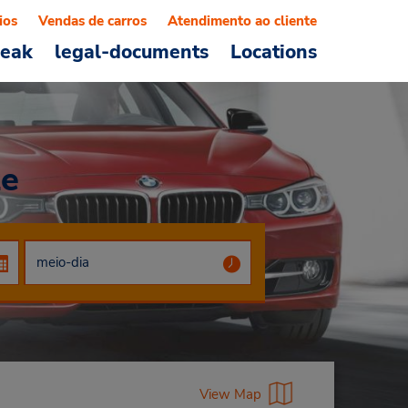
ios
Vendas de carros
Atendimento ao cliente
reak
legal-documents
Locations
ze
View Map