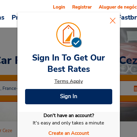
Login
Registrar
Aluguer de negóc
as
Promoções
Veículos e serviços
Fastb
Sign In To Get Our
ar Rental
Bagnols Sur Ce
Best Rates
Terms Apply
Sign In
Don't have an account?
Selecionar meu carro
It's easy and only takes a minute
r Ceze
Create an Account