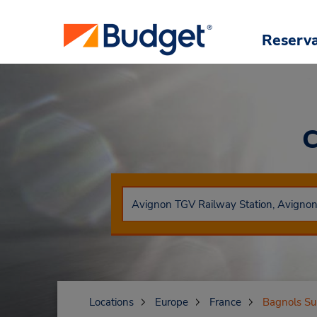
Reserv
C
Locations
Europe
France
Bagnols Su