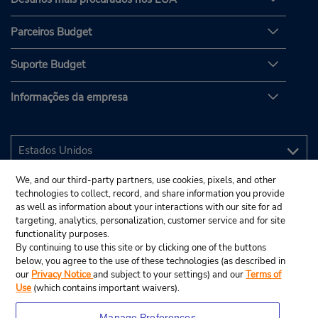
Parceiros Budget
Suporte Budget
Informações da empresa
We, and our third-party partners, use cookies, pixels, and other
technologies to collect, record, and share information you provide
as well as information about your interactions with our site for ad
targeting, analytics, personalization, customer service and for site
functionality purposes.
By continuing to use this site or by clicking one of the buttons
below, you agree to the use of these technologies (as described in
our
Privacy Notice
and subject to your settings) and our
Terms of
Use
(which contains important waivers).
Manage Preferences