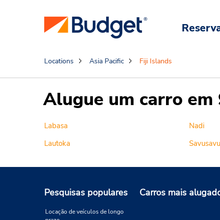
Reserv
Locations
Asia Pacific
Fiji Islands
Alugue um carro em 9 
Labasa
Nadi
Lautoka
Savusav
Pesquisas populares
Carros mais alugad
Locação de veículos de longo