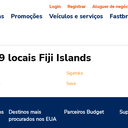
Login
Registrar
Aluguer de negóc
as
Promoções
Veículos e serviços
Fastb
locais Fiji Islands
Sigatoka
u
Suva
os
Destinos mais
Parceiros Budget
Sup
procurados nos EUA