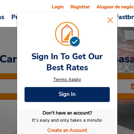
Login
Registrar
Aluguer de negóc
as
Promoções
Veículos e serviços
Fastb
Sign In To Get Our
 Car
at Aeroporto de Vaas
Best Rates
Terms Apply
Sign In
Don't have an account?
Selecionar meu carro
It's easy and only takes a minute
Create an Account