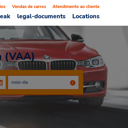
ios
Vendas de carros
Atendimento ao cliente
reak
legal-documents
Locations
a (VAA)