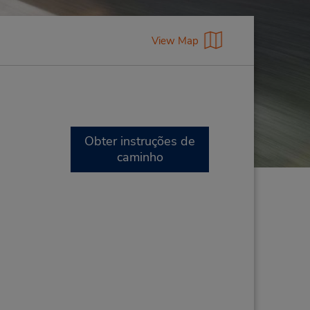
View Map
Obter instruções de
caminho