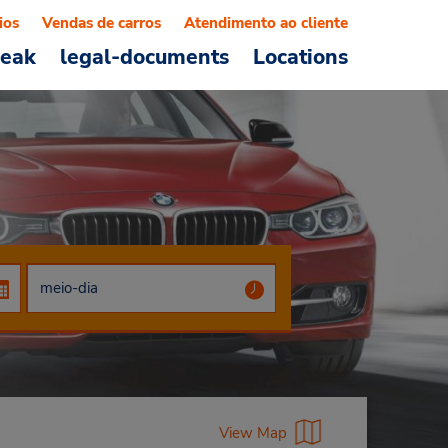
ios
Vendas de carros
Atendimento ao cliente
reak
legal-documents
Locations
View Map