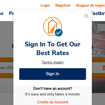
Login
Registrar
Aluguer de negóc
as
Promoções
Veículos e serviços
Fastb
Sign In To Get Our
Car Rental
Zaragoza
Best Rates
Terms Apply
Sign In
Don't have an account?
Selecionar meu carro
It's easy and only takes a minute
Create an Account