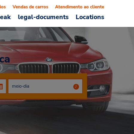
ios
Vendas de carros
Atendimento ao cliente
reak
legal-documents
Locations
ca