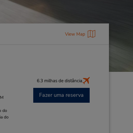
View Map
6.3 milhas de distância
Fazer uma reserva
AM
o do
ia do