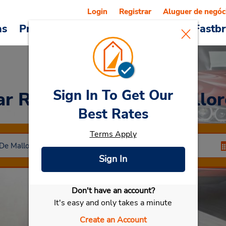
Login
Registrar
Aluguer de negóc
as
Promoções
Veículos e serviços
Fastb
Sign In To Get Our
ar Rental
Palma De Mallor
Best Rates
Terms Apply
Sign In
Don't have an account?
Selecionar meu carro
It's easy and only takes a minute
Create an Account