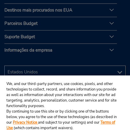
Destinos mais procurados nos EUA
Parceiros Budget
Suporte Budget
Informações da empresa
We, and our third-party partners, use cookies, pixels, and other
technologies to collect, record, and share information you provide
as well as information about your interactions with our site for ad
targeting, analytics, personalization, customer service and for site
functionality purposes.
By continuing to use this site or by clicking one of the buttons
below, you agree to the use of these technologies (as described in
our
Privacy Notice
and subject to your settings) and our
Terms of
Use
(which contains important waivers).