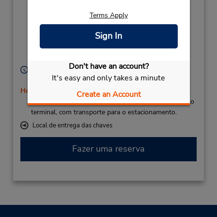
86,
Terms Apply
Shuttle T1 Parking
Area A 11,
Sign In
Lanzarote (Canary
Islands),
35509,
Spain
Don't have an account?
Horário de funcionamento:
It's easy and only takes a minute
Sun - Sat 7:00 AM - 10:00 PM
Horário de feriado
Create an Account
Caso esteja vindo de avião, o balcão de locação fica no
terminal, com transporte para o estacionamento.
Local de entrega das chaves
Fazer uma reserva