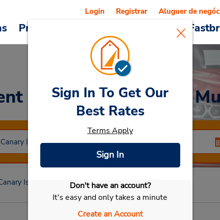
Login
Registrar
Aluguer de negóc
as
Promoções
Veículos e serviços
Fastb
Sign In To Get Our
ent a Car
at La Gomera Mu
Best Rates
Terms Apply
Sign In
Canary Islands
La Gomera Muel
Don't have an account?
Selecionar meu carro
It's easy and only takes a minute
Create an Account