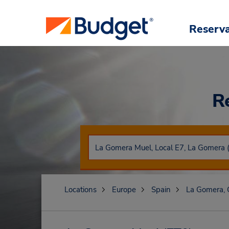
Reserv
R
Locations
Europe
Spain
La Gomera, 