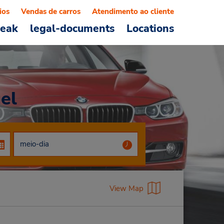
ios
Vendas de carros
Atendimento ao cliente
reak
legal-documents
Locations
el
View Map