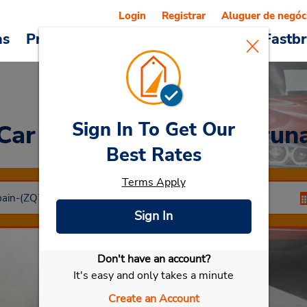
Login
Registrar
Aluguer de negóc
as
Promoções
Veículos e serviços
Fastb
Sign In To Get Our
Car Rental
Ferrol A Corun
Best Rates
Terms Apply
Sign In
Don't have an account?
Selecionar meu carro
It's easy and only takes a minute
Create an Account