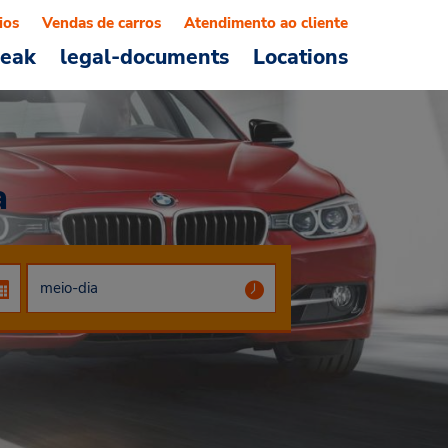
ios
Vendas de carros
Atendimento ao cliente
reak
legal-documents
Locations
a