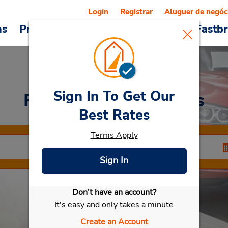
Login
Registrar
Aluguer de negóc
as
Promoções
Veículos e serviços
Fastb
Sign In To Get Our
Rent a Car
at Burgos
Best Rates
Terms Apply
Sign In
Don't have an account?
Selecionar meu carro
It's easy and only takes a minute
Create an Account