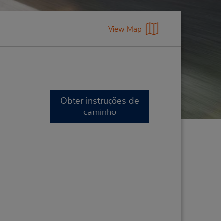
View Map
Obter instruções de
caminho