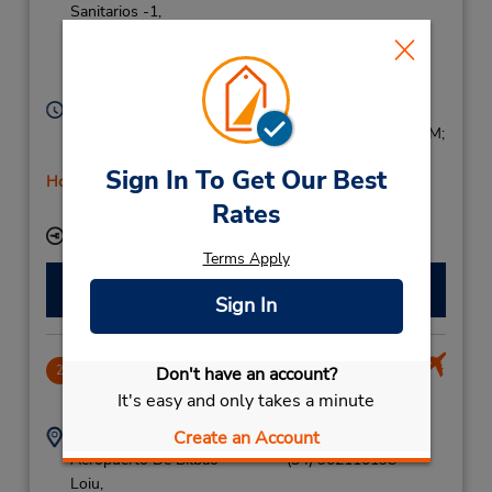
Sanitarios -1,
Return Parking
Intermodal -4,
Bilbao,
48013,
Spain
Horário de funcionamento:
Mon - Fri 8:00 AM - 12:45 PM and 4:00 PM - 6:45 PM;
Sat 9:00 AM - 12:45 PM
Sign In To Get Our Best
Horário de feriado
Serviço de retirada gratuito disponível
Rates
Local de entrega das chaves
Terms Apply
Fazer uma reserva
Sign In
Bilbao Airport
Don't have an account?
2
9.17 milhas de distância
It's easy and only takes a minute
Endereço:
Telefone:
Create an Account
Aeropuerto De Bilbao -
(34) 902110198
Loiu,