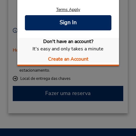
Asturias,
Terms Apply
Santiago Del Monte
Castrillon,
Sign In
Asturias,
33459,
Spain
Horário de funcionamento:
Sun 8:30 AM - 3:30 PM; Mon - Fri 8:00 AM - 10:30
Don't have an account?
PM; Sat 8:30 AM - 3:30 PM
It's easy and only takes a minute
Horário de feriado
Caso esteja vindo de avião, o balcão de locação está
Create an Account
dentro do terminal, a uma curta distância do
estacionamento.
Local de entrega das chaves
Fazer uma reserva