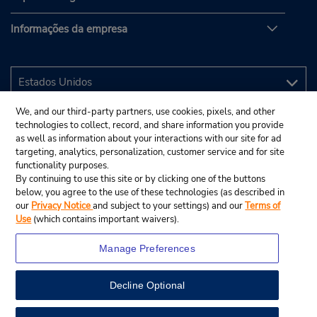
Informações da empresa
We, and our third-party partners, use cookies, pixels, and other
technologies to collect, record, and share information you provide
as well as information about your interactions with our site for ad
targeting, analytics, personalization, customer service and for site
functionality purposes.
By continuing to use this site or by clicking one of the buttons
below, you agree to the use of these technologies (as described in
our
Privacy Notice
and subject to your settings) and our
Terms of
Use
(which contains important waivers).
Manage Preferences
Decline Optional
© 2025 Budget Rent A Car System, Inc.
View Map