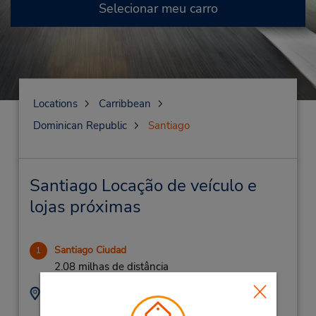
Selecionar meu carro
Locations
Carribbean
Dominican Republic
Santiago
Santiago Locação de veículo e
lojas próximas
Santiago Ciudad
1
2.08 milhas de distância
Endereço:
Telefone:
Km 2 Ave Juan Pablo
(1) 809-582-7007