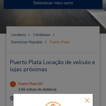
Selecionar meu carro
Locations
Carribbean
Dominican Republic
Puerto Plata
Puerto Plata Locação de veículo e
lojas próximas
Puerto Plata DO
1
3.56 milhas de distância
Endereço:
Telefone:
Av Manolo Taveres
8093204888