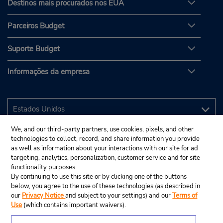
Destinos mais procurados nos EUA
Parceiros Budget
Suporte Budget
Informações da empresa
We, and our third-party partners, use cookies, pixels, and other
technologies to collect, record, and share information you provide
as well as information about your interactions with our site for ad
targeting, analytics, personalization, customer service and for site
functionality purposes.
By continuing to use this site or by clicking one of the buttons
below, you agree to the use of these technologies (as described in
our
Privacy Notice
and subject to your settings) and our
Terms of
Use
(which contains important waivers).