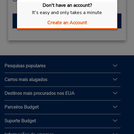
Don't have an account?
Serviço de retirada gratuito disponível
It's easy and only takes a minute
Fazer uma reserva
Create an Account
Pesquisas populares
Carros mais alugados
Destinos mais procurados nos EUA
Parceiros Budget
Suporte Budget