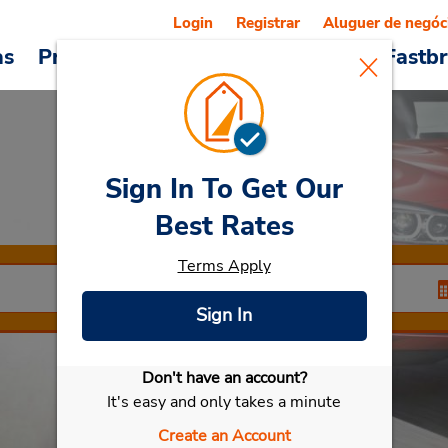
Login
Registrar
Aluguer de negóc
as
Promoções
Veículos e serviços
Fastb
Sign In To Get Our
Car Rental
Passau
Best Rates
Terms Apply
Sign In
Don't have an account?
Selecionar meu carro
It's easy and only takes a minute
Create an Account