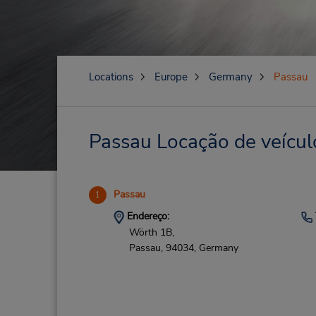
Locations
Europe
Germany
Passau
Passau Locação de veícul
Passau
1
Endereço:
Wörth 1B,
Passau,
94034,
Germany