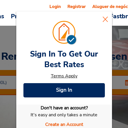
Login
Registrar
Aluguer de negóc
as
Promoções
Veículos e serviços
Fastb
Sign In To Get Our
Rent a Car
at Oberhausen
Best Rates
Terms Apply
Sign In
Don't have an account?
Selecionar meu carro
It's easy and only takes a minute
Create an Account