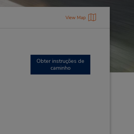
View Map
Obter instruções de
caminho