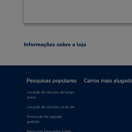
Informações sobre a loja
Pesquisas populares
Carros mais alugad
Locação de veículos de longo
prazo
Locação de veículos só de ida
Promoção de upgrade
gratuito
Perguntas freqüentes sobre