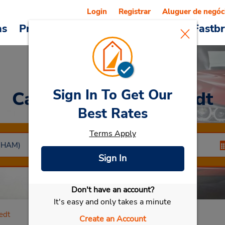
Login
Registrar
Aluguer de negóc
as
Promoções
Veículos e serviços
Fastb
Sign In To Get Our
Car Rental
Norderstedt
Best Rates
Terms Apply
Sign In
Don't have an account?
Selecionar meu carro
It's easy and only takes a minute
edt
Create an Account