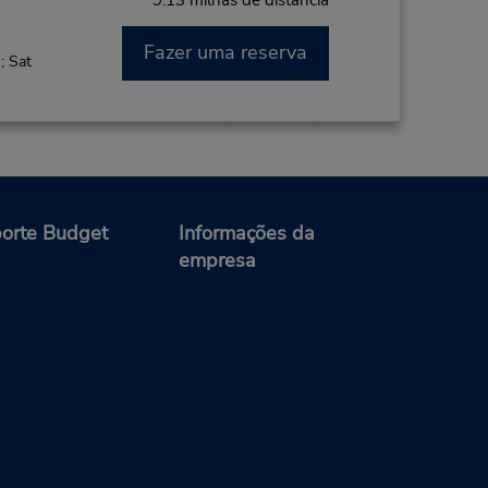
9.13 milhas de distância
Fazer uma reserva
; Sat
orte Budget
Informações da
empresa
9.58 milhas de distância
Fazer uma reserva
on -
:00