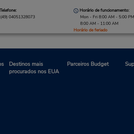
Telefone:
Horário de funcionamento:
(49) 04051328073
Mon - Fri 8:00 AM - 5:00 PM
8:00 AM - 11:00 AM
Horário de feriado
Serviço de retirada gratuito
disponível
Local de entrega das chaves
os
Destinos mais
Parceiros Budget
Sup
procurados nos EUA
Telefone:
Horário de funcionamento:
(49) 1723702193
Sun 8:00 AM - 11:00 AM; M
Fri 8:00 AM - 7:00 PM; Sat 8
AM - 11:00 AM
Horário de feriado
Serviço de retirada gratuito
disponível
Local de entrega das chaves