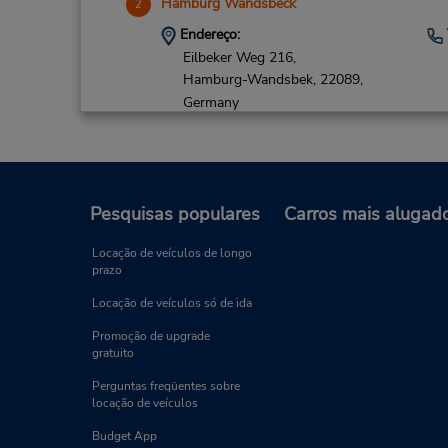
Hamburg Wandsbeck
2
Endereço:
Eilbeker Weg 216,
Hamburg-Wandsbek,
22089,
Germany
Pesquisas populares
Carros mais alugad
Hamburg Altona
3
Locação de veículos de longo
prazo
Endereço:
Beerenweg 1,
Locação de veículos só de ida
Directions Via the Courtyard
Promoção de upgrade
Entrance,
gratuito
Hamburg,
22761,
Germany
Perguntas freqüentes sobre
locação de veículos
Budget App