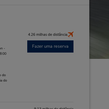
4.26 milhas de distância
Fazer uma reserva
on -
 8:00
o do
ia do