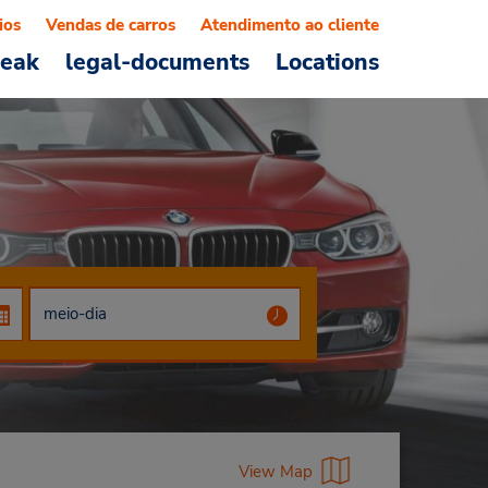
ios
Vendas de carros
Atendimento ao cliente
reak
legal-documents
Locations
View Map