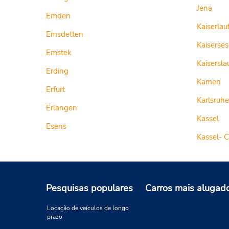
Jena
Emden
Kaiserlau
Emsdetten
Kaiserse
Emstek
Kaisersla
Erding
Kamen
Erfurt
Karlsruhe
Erlangen
Kassel
Esens
Kassel- 
Pesquisas populares
Carros mais alugad
Locação de veículos de longo
prazo