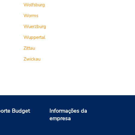
Wolfsburg
Worms
Wuerzburg
Wuppertal
Zittau
Zwickau
orte Budget
Informações da
empresa