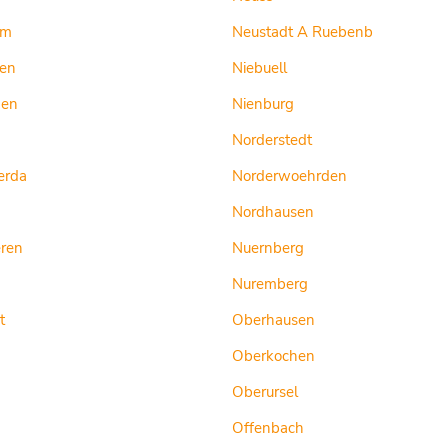
im
Neustadt A Ruebenb
hen
Niebuell
den
Nienburg
Norderstedt
erda
Norderwoehrden
Nordhausen
ren
Nuernberg
Nuremberg
t
Oberhausen
Oberkochen
Oberursel
Offenbach