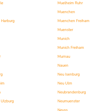
le
Muelheim Ruhr
Muenchen
 Harburg
Muenchen Freiham
Muenster
Munich
Munich Freiham
r
Murnau
Nauen
rg
Neu Isenburg
eim
Neu Ulm
n
Neubrandenburg
 Ulzburg
Neumuenster
Neuss