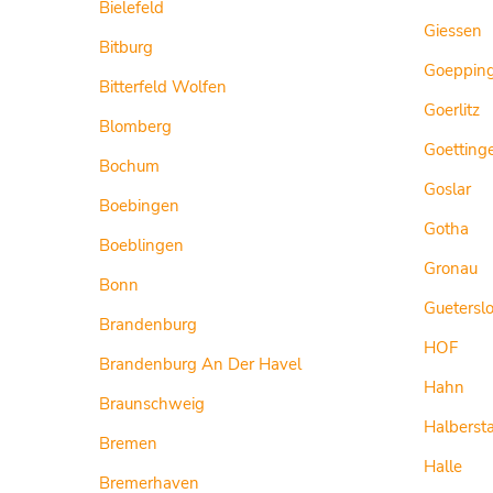
Bielefeld
Giessen
Bitburg
Goeppin
Bitterfeld Wolfen
Goerlitz
Blomberg
Goetting
Bochum
Goslar
Boebingen
Gotha
Boeblingen
Gronau
Bonn
Guetersl
Brandenburg
HOF
Brandenburg An Der Havel
Hahn
Braunschweig
Halberst
Bremen
Halle
Bremerhaven