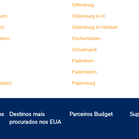
Offenburg
tern
Oldenburg In H
sch
Oldenburg In Holstein
utern
Oschersleben
Osnabrueck
Paderborn
Padernborn
Calden
Papenburg
os
Destinos mais
Parceiros Budget
Sup
procurados nos EUA