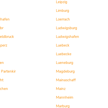
Leipzig
g
Limburg
shafen
Loerrach
br
Ludwigsburg
feldbruck
Ludwigshafen
pperz
Luebeck
Luebecke
en
Lueneburg
 Partenkir
Magdeburg
ht
Mainaschaff
rchen
Mainz
Mannheim
Marburg