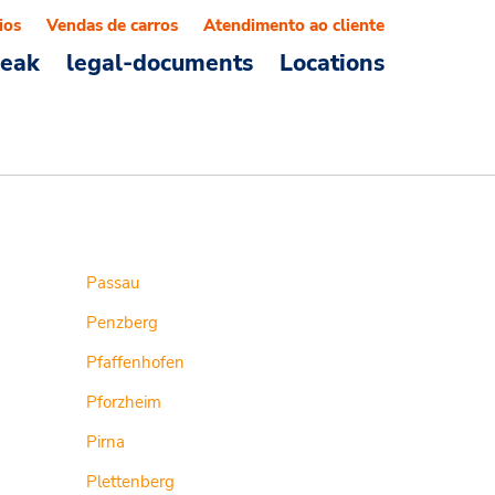
ios
Vendas de carros
Atendimento ao cliente
reak
legal-documents
Locations
Passau
Penzberg
Pfaffenhofen
Pforzheim
Pirna
Plettenberg