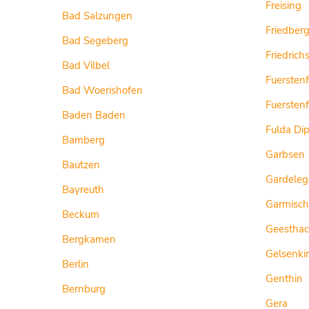
Freising
Bad Salzungen
Friedber
Bad Segeberg
Friedrich
Bad Vilbel
Fuerstenf
Bad Woerishofen
Fuersten
Baden Baden
Fulda Di
Bamberg
Garbsen
Bautzen
Gardeleg
Bayreuth
Garmisch
Beckum
Geesthac
Bergkamen
Gelsenki
Berlin
Genthin
Bernburg
Gera