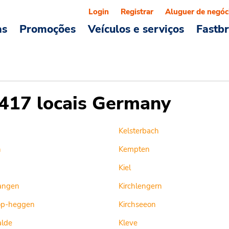
Login
Registrar
Aluguer de negóc
as
Promoções
Veículos e serviços
Fastb
417 locais Germany
Kelsterbach
n
Kempten
Kiel
angen
Kirchlengern
op-heggen
Kirchseeon
alde
Kleve