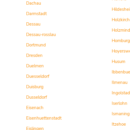
Dachau
Hildeshe
Darmstadt
Holzkirc
Dessau
Holzmin
Dessau-rosslau
Homburg
Dortmund
Hoyersw
Dresden
Husum
Duelmen
Ibbenbue
Duesseldorf
Ilmenau
Duisburg
Ingolstad
Dusseldorf
Iserlohn
Eisenach
Ismaning
Eisenhuettenstadt
Itzehoe
Eislingen