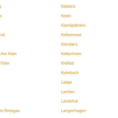
g
Koblenz
m
Koeln
Koenigsbrunn
hal
Kolbermoor
Konstanz
t Am Main
Kottenheim
t Oder
Krefeld
Kulmbach
Laage
Landau
Landshut
Im Breisgau
Langenhagen