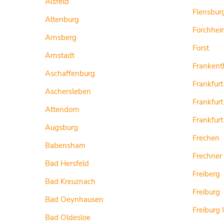
Alsfeld
Flensbur
Altenburg
Forchhei
Arnsberg
Forst
Arnstadt
Frankent
Aschaffenburg
Frankfurt
Aschersleben
Frankfur
Attendorn
Frankfur
Augsburg
Frechen
Babensham
Frechner
Bad Hersfeld
Freiberg
Bad Kreuznach
Freiburg
Bad Oeynhausen
Freiburg 
Bad Oldesloe