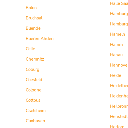
Halle Saa
Brilon
Hamburg
Bruchsal
Hamburg
Buende
Hameln
Bueren Ahden
Hamm
Celle
Hanau
Chemnitz
Hannove
Coburg
Heide
Coesfeld
Heidelbe
Cologne
Heidenh
Cottbus
Heilbron
Crailsheim
Henstedt
Cuxhaven
Herford