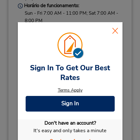
Horário de funcionamento:
Sun - Fri 7:00 AM - 11:00 PM; Sat 7:00 AM -
8:00 PM
Horário de feriado:
2027
NEW YEARS DAY
Janeiro 1 10:00AM
- 11:00PM
2026
Sign In To Get Our Best
NEW YEARS EVE
Dezembro 31 07:00AM
Rates
- 04:00PM
CHRISTMAS
Dezembro 26 08:00AM
Terms Apply
- 08:00PM
Sign In
CHRISTMAS
Dezembro 25 08:00AM
- 08:00PM
CHRISTMAS
Dezembro 24 08:00AM
Don't have an account?
- 04:00PM
It's easy and only takes a minute
Local de entrega das chaves