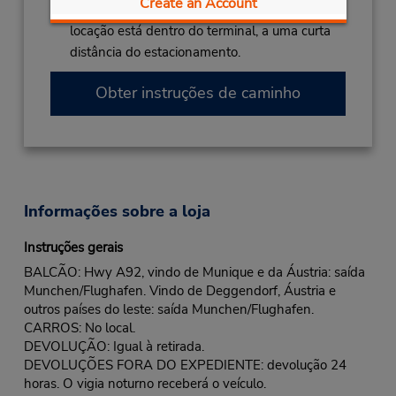
Create an Account
Caso esteja vindo de avião, o balcão de
locação está dentro do terminal, a uma curta
distância do estacionamento.
Obter instruções de caminho
Informações sobre a loja
Instruções gerais
BALCÃO: Hwy A92, vindo de Munique e da Áustria: saída
Munchen/Flughafen. Vindo de Deggendorf, Áustria e
outros países do leste: saída Munchen/Flughafen.
CARROS: No local.
DEVOLUÇÃO: Igual à retirada.
DEVOLUÇÕES FORA DO EXPEDIENTE: devolução 24
horas. O vigia noturno receberá o veículo.