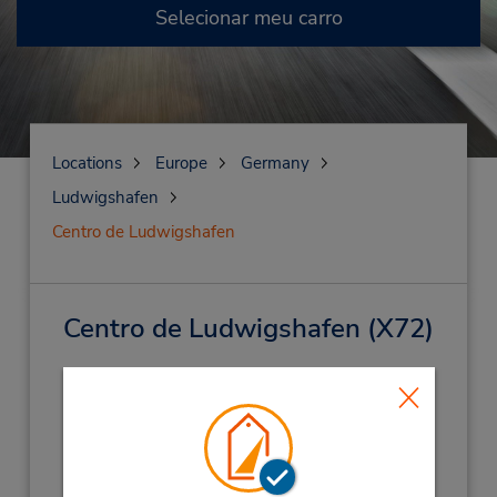
Selecionar meu carro
Locations
Europe
Germany
Ludwigshafen
Centro de Ludwigshafen
Centro de Ludwigshafen
(X72)
Endereço:
Industriestrasse 19,
Ludwigshafen,
67065,
Germany
Telefone:
(49) 0621 550080