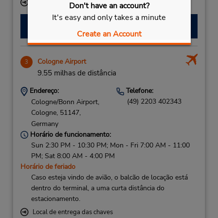
Local de entrega das chaves
Don't have an account?
It's easy and only takes a minute
Fazer uma reserva
Create an Account
Cologne Airport
3
9.55 milhas de distância
Endereço:
Telefone:
(49) 2203 402343
Cologne/Bonn Airport,
Cologne,
51147,
Germany
Horário de funcionamento:
Sun 2:30 PM - 10:30 PM; Mon - Fri 7:00 AM - 11:00
PM; Sat 8:00 AM - 4:00 PM
Horário de feriado
Caso esteja vindo de avião, o balcão de locação está
dentro do terminal, a uma curta distância do
estacionamento.
Local de entrega das chaves