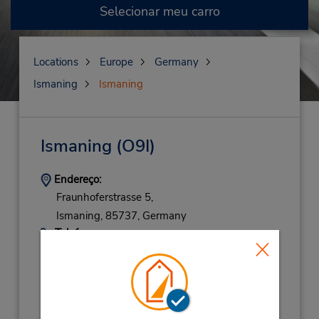
Selecionar meu carro
Locations
Europe
Germany
Ismaning
Ismaning
Ismaning
(O9I)
Endereço:
Fraunhoferstrasse 5,
Ismaning,
85737,
Germany
Telefone:
(49) 069710445596
Horário de funcionamento:
Mon - Fri 8:00 AM - 5:00 PM; Sat 8:00 AM -
10:00 AM