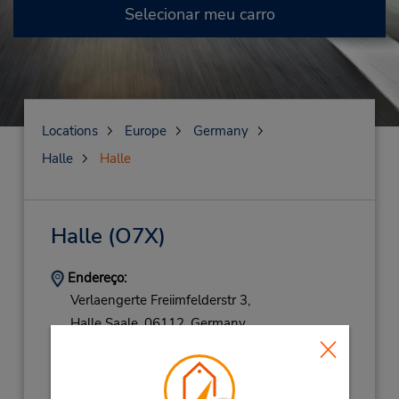
Selecionar meu carro
Locations
Europe
Germany
Halle
Halle
Halle
(O7X)
Endereço:
Verlaengerte Freiimfelderstr 3,
Halle Saale,
06112,
Germany
Telefone:
(49) 0345 5601067
Horário de funcionamento: