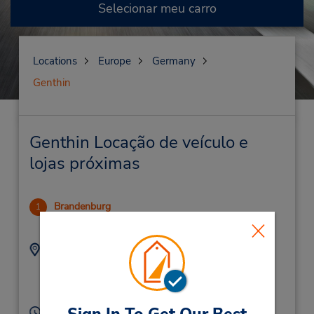
Selecionar meu carro
Locations
Europe
Germany
Genthin
Genthin Locação de veículo e
lojas próximas
Brandenburg
1
17.69 milhas de distância
Endereço:
Telefone:
3381664147
UPSTALLSTR. 8,
Brandenburg,
14772,
Germany
Horário de funcionamento: