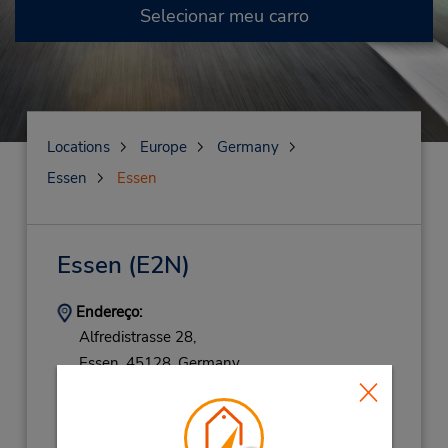
Selecionar meu carro
Locations
Europe
Germany
Essen
Essen
Essen
(E2N)
Endereço:
Alfredistrasse 28,
Essen,
45128,
Germany
Telefone:
(49) 1805 21 77 11
Horário de funcionamento: