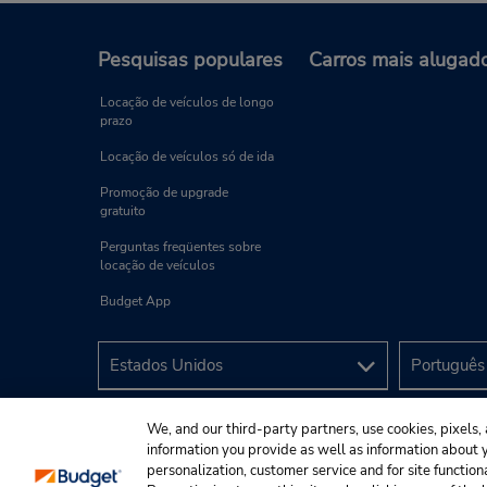
Pesquisas populares
Carros mais alugad
Locação de veículos de longo
prazo
Locação de veículos só de ida
Promoção de upgrade
gratuito
Perguntas freqüentes sobre
locação de veículos
Budget App
We, and our third-party partners, use cookies, pixels, 
information you provide as well as information about yo
personalization, customer service and for site function