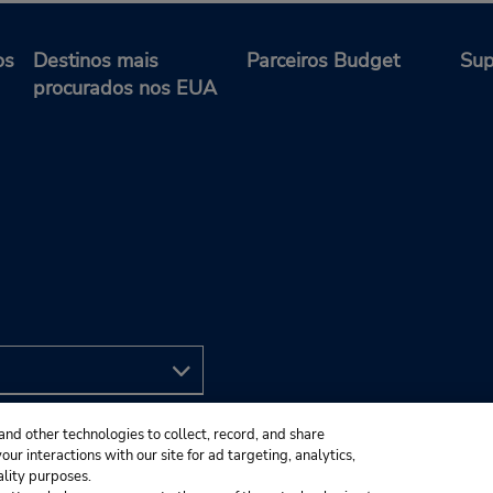
os
Destinos mais
Parceiros Budget
Sup
procurados nos EUA
and other technologies to collect, record, and share
ur interactions with our site for ad targeting, analytics,
ality purposes.