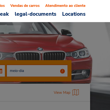
ios
Vendas de carros
Atendimento ao cliente
reak
legal-documents
Locations
View Map