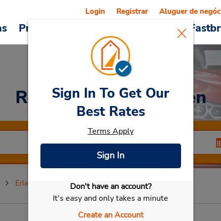
Login
Registrar
Aluguer de negóc
as
Promoções
Veículos e serviços
Fastb
Sign In To Get Our
Rent a Car
at Erlangen
Best Rates
Terms Apply
Sign In
n
Erlangen
Don't have an account?
Selecionar meu carro
It's easy and only takes a minute
Create an Account