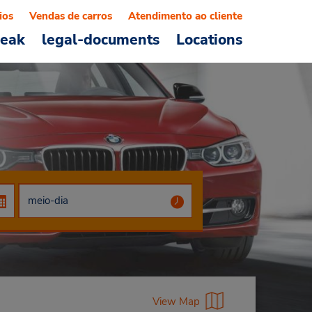
ios
Vendas de carros
Atendimento ao cliente
reak
legal-documents
Locations
View Map