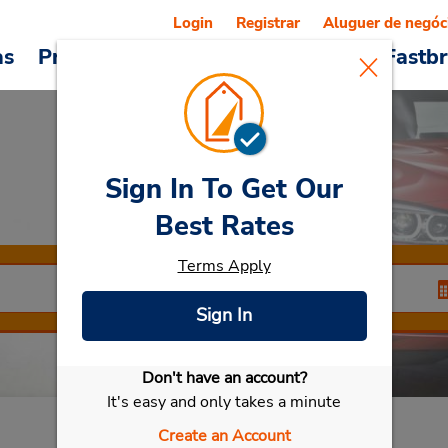
Login
Registrar
Aluguer de negóc
as
Promoções
Veículos e serviços
Fastb
Sign In To Get Our
Car Rental
Emden
Best Rates
Terms Apply
Sign In
Don't have an account?
Selecionar meu carro
It's easy and only takes a minute
Create an Account