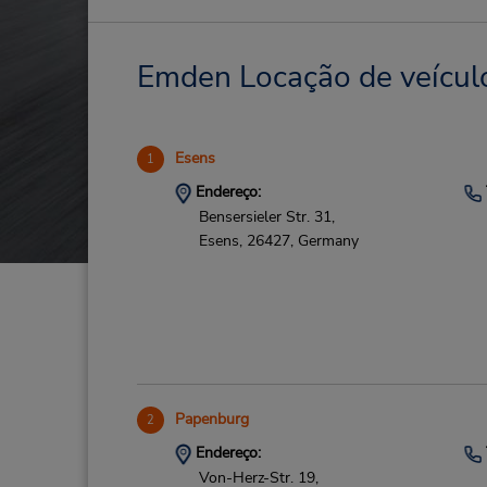
Emden Locação de veículo
Esens
1
Endereço:
Bensersieler Str. 31,
Esens,
26427,
Germany
Papenburg
2
Endereço:
Von-Herz-Str. 19,