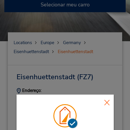
Selecionar meu carro
Locations
Europe
Germany
Eisenhuettenstadt
Eisenhuettenstadt
Eisenhuettenstadt
(FZ7)
Endereço:
Lindenallee 3,
Eisenhuettenstadt,
15890,
Germany
Telefone:
(49) 33647739822
Horário de funcionamento: