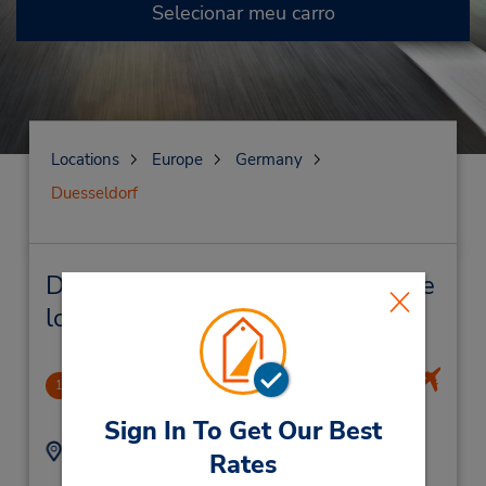
Selecionar meu carro
Locations
Europe
Germany
Duesseldorf
Duesseldorf Locação de veículo e
lojas próximas
Duesseldorf Airport
1
6.55 milhas de distância
Sign In To Get Our Best
Endereço:
Telefone:
Rates
(49) 69710445596
Terminal Ring 1 ,