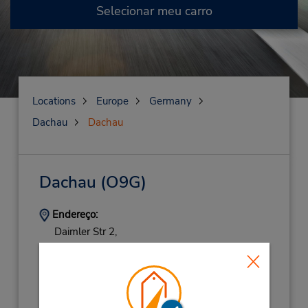
Selecionar meu carro
Locations
Europe
Germany
Dachau
Dachau
Dachau
(O9G)
Endereço:
Daimler Str 2,
Dachau,
85221,
Germany
Telefone:
(49) 08131 2809970
Horário de funcionamento: